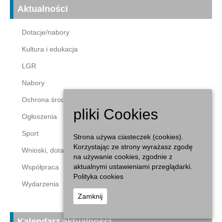
Aktualności
Dotacje/nabory
Kultura i edukacja
LGR
Nabory
Ochrona środowiska
pliki Cookies
Ogłoszenia
Sport
Strona używa ciasteczek (cookies).
Korzystając ze strony wyrażasz zgodę
Wnioski, dotacje
na używanie cookies, zgodnie z
aktualnymi ustawieniami przeglądarki.
Współpraca
Polityka cookies
Wydarzenia
Zamknij
Kalendarz aktualności