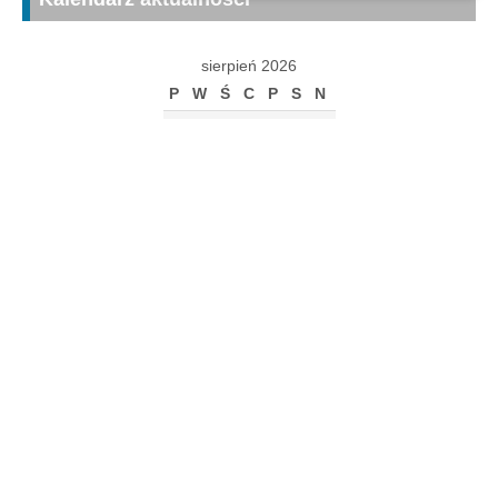
sierpień 2026
P
W
Ś
C
P
S
N
1
2
3
4
5
6
7
8
9
10
11
12
13
14
15
16
17
18
19
20
21
22
23
24
25
26
27
28
29
30
31
« gru
Archiwum
Archiwum
Kalendarz