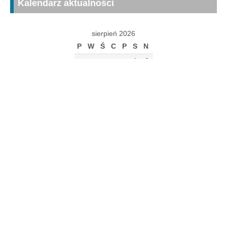
Kalendarz aktualności
sierpień 2026
P
W
Ś
C
P
S
N
1
2
3
4
5
6
7
8
9
10
11
12
13
14
15
16
17
18
19
20
21
22
23
24
25
26
27
28
29
30
31
« gru
Archiwum
Archiwum