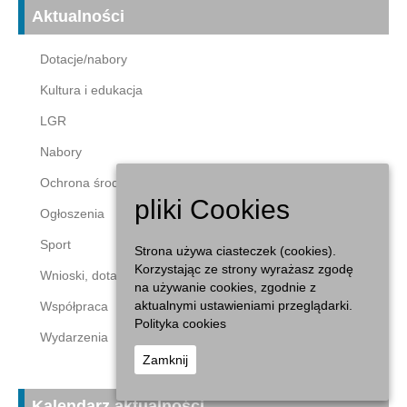
Aktualności
Dotacje/nabory
Kultura i edukacja
LGR
Nabory
Ochrona środowiska
pliki Cookies
Ogłoszenia
Sport
Strona używa ciasteczek (cookies).
Korzystając ze strony wyrażasz zgodę
Wnioski, dotacje
na używanie cookies, zgodnie z
aktualnymi ustawieniami przeglądarki.
Współpraca
Polityka cookies
Wydarzenia
Zamknij
Kalendarz aktualności