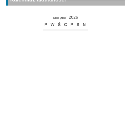
sierpień 2026
P
W
Ś
C
P
S
N
1
2
3
4
5
6
7
8
9
10
11
12
13
14
15
16
17
18
19
20
21
22
23
24
25
26
27
28
29
30
31
« gru
Archiwum
Archiwum
Kalendarz