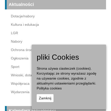
Aktualności
Dotacje/nabory
Kultura i edukacja
LGR
Nabory
Ochrona środowiska
pliki Cookies
Ogłoszenia
Sport
Strona używa ciasteczek (cookies).
Korzystając ze strony wyrażasz zgodę
Wnioski, dotacje
na używanie cookies, zgodnie z
aktualnymi ustawieniami przeglądarki.
Współpraca
Polityka cookies
Wydarzenia
Zamknij
Kalendarz aktualności