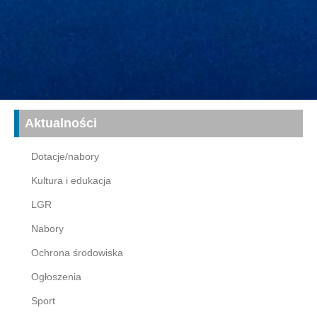
Aktualności
Dotacje/nabory
Kultura i edukacja
LGR
Nabory
Ochrona środowiska
Ogłoszenia
Sport