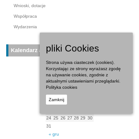
Wnioski, dotacje
Współpraca
Wydarzenia
pliki Cookies
Kalendarz aktualności
Strona używa ciasteczek (cookies).
Korzystając ze strony wyrażasz zgodę
sierpień 2026
na używanie cookies, zgodnie z
P
W
Ś
C
P
S
N
aktualnymi ustawieniami przeglądarki.
1
2
Polityka cookies
3
4
5
6
7
8
9
Zamknij
10
11
12
13
14
15
16
17
18
19
20
21
22
23
24
25
26
27
28
29
30
31
« gru