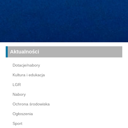
Aktualności
Dotacje/nabory
Kultura i edukacja
LGR
Nabory
Ochrona środowiska
Ogłoszenia
Sport