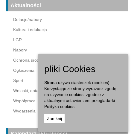
Aktualności
Dotacje/nabory
Kultura i edukacja
LGR
Nabory
Ochrona środowiska
pliki Cookies
Ogłoszenia
Sport
Strona używa ciasteczek (cookies).
Korzystając ze strony wyrażasz zgodę
Wnioski, dotacje
na używanie cookies, zgodnie z
aktualnymi ustawieniami przeglądarki.
Współpraca
Polityka cookies
Wydarzenia
Zamknij
Kalendarz aktualności