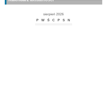
sierpień 2026
P
W
Ś
C
P
S
N
1
2
3
4
5
6
7
8
9
10
11
12
13
14
15
16
17
18
19
20
21
22
23
24
25
26
27
28
29
30
31
« gru
Archiwum
Archiwum
Kalendarz