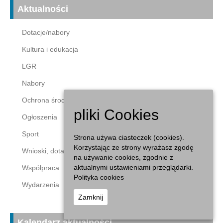
Aktualności
Dotacje/nabory
Kultura i edukacja
LGR
Nabory
Ochrona środowiska
pliki Cookies
Ogłoszenia
Sport
Strona używa ciasteczek (cookies).
Korzystając ze strony wyrażasz zgodę
Wnioski, dotacje
na używanie cookies, zgodnie z
aktualnymi ustawieniami przeglądarki.
Współpraca
Polityka cookies
Wydarzenia
Zamknij
Kalendarz aktualności