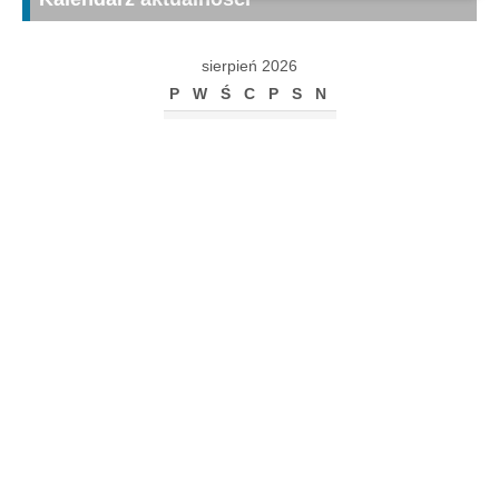
sierpień 2026
P
W
Ś
C
P
S
N
1
2
3
4
5
6
7
8
9
10
11
12
13
14
15
16
17
18
19
20
21
22
23
24
25
26
27
28
29
30
31
« gru
Archiwum
Archiwum
Kalendarz