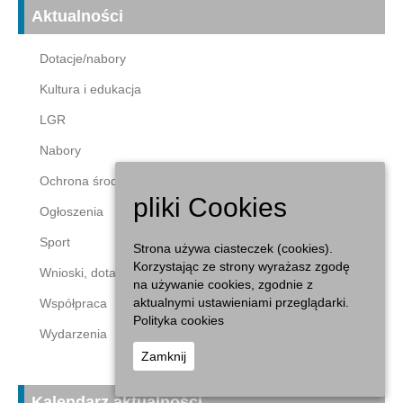
Aktualności
Dotacje/nabory
Kultura i edukacja
LGR
Nabory
Ochrona środowiska
pliki Cookies
Ogłoszenia
Sport
Strona używa ciasteczek (cookies).
Korzystając ze strony wyrażasz zgodę
Wnioski, dotacje
na używanie cookies, zgodnie z
aktualnymi ustawieniami przeglądarki.
Współpraca
Polityka cookies
Wydarzenia
Zamknij
Kalendarz aktualności