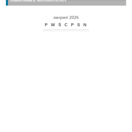
sierpień 2026
P
W
Ś
C
P
S
N
1
2
3
4
5
6
7
8
9
10
11
12
13
14
15
16
17
18
19
20
21
22
23
24
25
26
27
28
29
30
31
« gru
Archiwum
Archiwum
Kalendarz