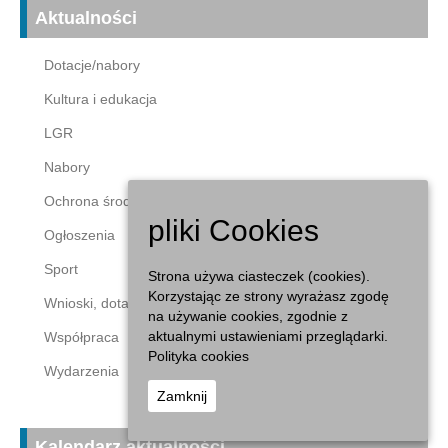
Aktualności
Dotacje/nabory
Kultura i edukacja
LGR
Nabory
Ochrona środowiska
pliki Cookies
Ogłoszenia
Sport
Strona używa ciasteczek (cookies).
Korzystając ze strony wyrażasz zgodę
Wnioski, dotacje
na używanie cookies, zgodnie z
aktualnymi ustawieniami przeglądarki.
Współpraca
Polityka cookies
Wydarzenia
Zamknij
Kalendarz aktualności