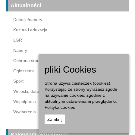
Aktualności
Dotacje/nabory
Kultura i edukacja
LGR
Nabory
Ochrona środowiska
pliki Cookies
Ogłoszenia
Sport
Strona używa ciasteczek (cookies).
Korzystając ze strony wyrażasz zgodę
Wnioski, dotacje
na używanie cookies, zgodnie z
aktualnymi ustawieniami przeglądarki.
Współpraca
Polityka cookies
Wydarzenia
Zamknij
Kalendarz aktualności