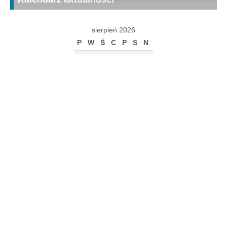
sierpień 2026
P
W
Ś
C
P
S
N
1
2
3
4
5
6
7
8
9
10
11
12
13
14
15
16
17
18
19
20
21
22
23
24
25
26
27
28
29
30
31
« gru
Archiwum
Archiwum
Kalendarz