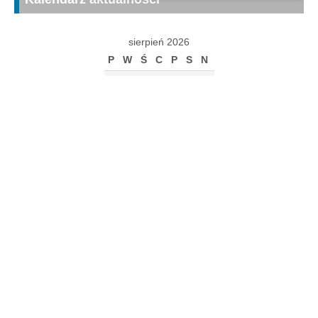
sierpień 2026
P
W
Ś
C
P
S
N
1
2
3
4
5
6
7
8
9
10
11
12
13
14
15
16
17
18
19
20
21
22
23
24
25
26
27
28
29
30
31
« gru
Archiwum
Archiwum
Kalendarz