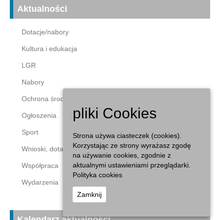
Aktualności
Dotacje/nabory
Kultura i edukacja
LGR
Nabory
Ochrona środowiska
pliki Cookies
Ogłoszenia
Sport
Strona używa ciasteczek (cookies).
Korzystając ze strony wyrażasz zgodę
Wnioski, dotacje
na używanie cookies, zgodnie z
aktualnymi ustawieniami przeglądarki.
Współpraca
Polityka cookies
Wydarzenia
Zamknij
Kalendarz aktualności