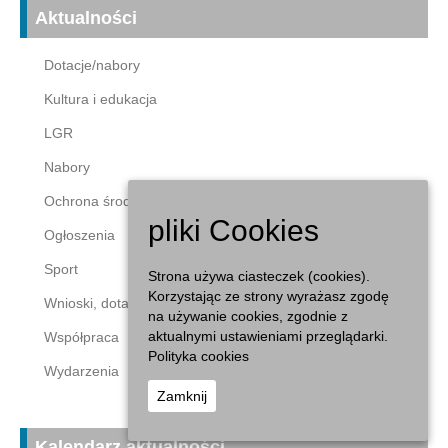
Aktualności
Dotacje/nabory
Kultura i edukacja
LGR
Nabory
Ochrona środowiska
pliki Cookies
Ogłoszenia
Sport
Strona używa ciasteczek (cookies).
Korzystając ze strony wyrażasz zgodę
Wnioski, dotacje
na używanie cookies, zgodnie z
aktualnymi ustawieniami przeglądarki.
Współpraca
Polityka cookies
Wydarzenia
Zamknij
Kalendarz aktualności