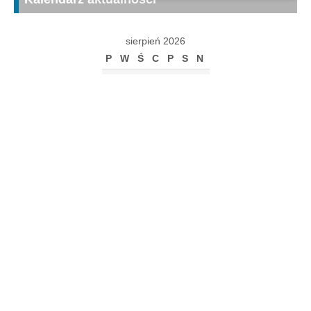
sierpień 2026
P
W
Ś
C
P
S
N
1
2
3
4
5
6
7
8
9
10
11
12
13
14
15
16
17
18
19
20
21
22
23
24
25
26
27
28
29
30
31
« gru
Archiwum
Archiwum
Kalendarz