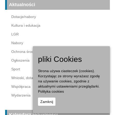
Aktualności
Dotacje/nabory
Kultura i edukacja
LGR
Nabory
Ochrona środowiska
pliki Cookies
Ogłoszenia
Sport
Strona używa ciasteczek (cookies).
Korzystając ze strony wyrażasz zgodę
Wnioski, dotacje
na używanie cookies, zgodnie z
aktualnymi ustawieniami przeglądarki.
Współpraca
Polityka cookies
Wydarzenia
Zamknij
Kalendarz aktualności