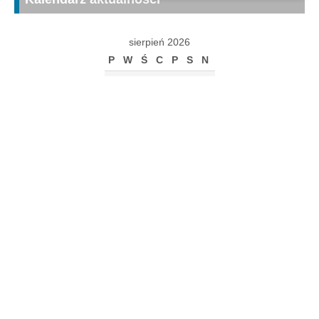
sierpień 2026
P
W
Ś
C
P
S
N
1
2
3
4
5
6
7
8
9
10
11
12
13
14
15
16
17
18
19
20
21
22
23
24
25
26
27
28
29
30
31
« gru
Archiwum
Archiwum
Kalendarz