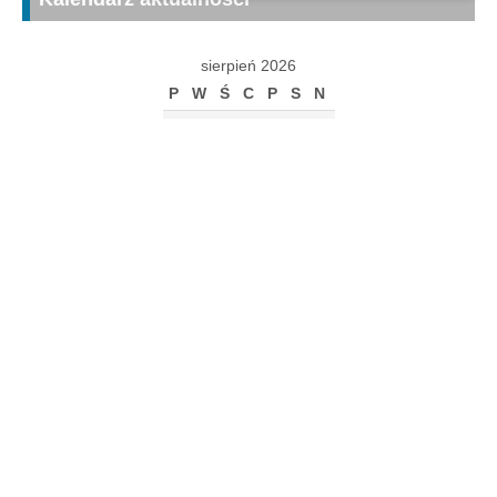
sierpień 2026
P
W
Ś
C
P
S
N
1
2
3
4
5
6
7
8
9
10
11
12
13
14
15
16
17
18
19
20
21
22
23
24
25
26
27
28
29
30
31
« gru
Archiwum
Archiwum
Kalendarz