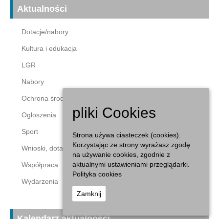
Aktualności
Dotacje/nabory
Kultura i edukacja
LGR
Nabory
Ochrona środowiska
pliki Cookies
Ogłoszenia
Sport
Strona używa ciasteczek (cookies).
Korzystając ze strony wyrażasz zgodę
Wnioski, dotacje
na używanie cookies, zgodnie z
aktualnymi ustawieniami przeglądarki.
Współpraca
Polityka cookies
Wydarzenia
Zamknij
Kalendarz aktualności