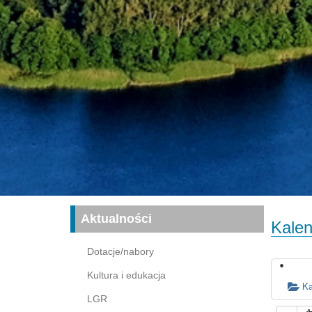
Aktualności
Kalen
Dotacje/nabory
Kultura i edukacja
Ka
LGR