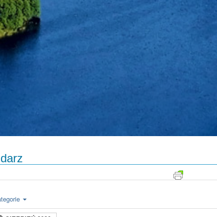
darz
tegorie