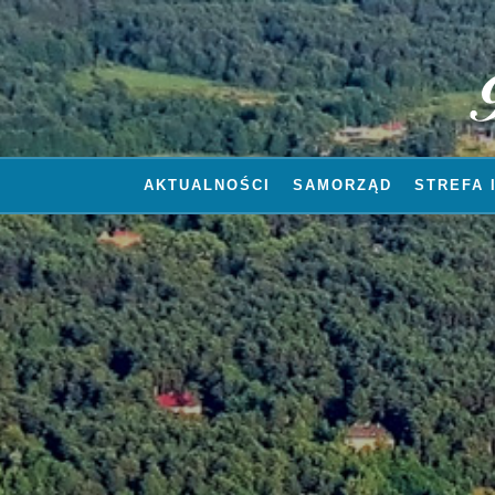
AKTUALNOŚCI
SAMORZĄD
STREFA 