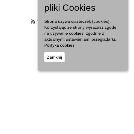
Agenda
pliki Cookies
Zasubskrybuj filtrowany kalendarz
Strona używa ciasteczek (cookies).
Korzystając ze strony wyrażasz zgodę
na używanie cookies, zgodnie z
aktualnymi ustawieniami przeglądarki.
Polityka cookies
Zamknij