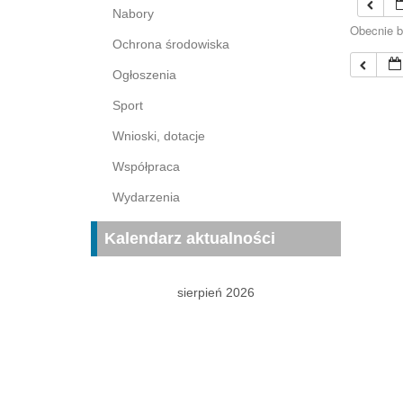
Nabory
Obecnie b
Ochrona środowiska
Ogłoszenia
Sport
Wnioski, dotacje
Współpraca
Wydarzenia
Kalendarz aktualności
sierpień 2026
P
W
Ś
C
P
S
N
1
2
3
4
5
6
7
8
9
10
11
12
13
14
15
16