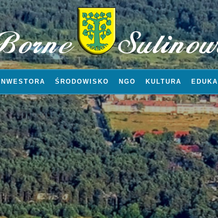
INWESTORA
ŚRODOWISKO
NGO
KULTURA
EDUKA