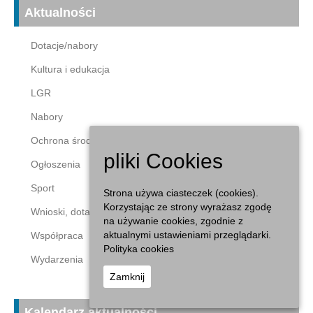
Aktualności
Dotacje/nabory
Kultura i edukacja
LGR
Nabory
Ochrona środowiska
pliki Cookies
Ogłoszenia
Sport
Strona używa ciasteczek (cookies).
Korzystając ze strony wyrażasz zgodę
Wnioski, dotacje
na używanie cookies, zgodnie z
aktualnymi ustawieniami przeglądarki.
Współpraca
Polityka cookies
Wydarzenia
Zamknij
Kalendarz aktualności