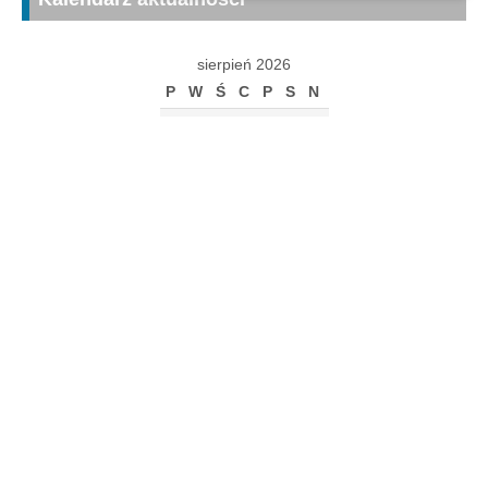
sierpień 2026
P
W
Ś
C
P
S
N
1
2
3
4
5
6
7
8
9
10
11
12
13
14
15
16
17
18
19
20
21
22
23
24
25
26
27
28
29
30
31
« gru
Archiwum
Archiwum
Kalendarz