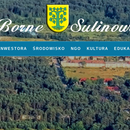
INWESTORA
ŚRODOWISKO
NGO
KULTURA
EDUKA