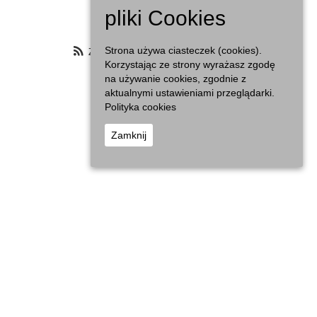
Agenda
pliki Cookies
Zasubskrybuj filtrowany kalendarz
Strona używa ciasteczek (cookies).
Korzystając ze strony wyrażasz zgodę
na używanie cookies, zgodnie z
aktualnymi ustawieniami przeglądarki.
Polityka cookies
Zamknij