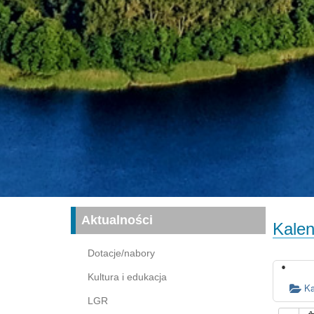
Aktualności
Kalen
Dotacje/nabory
Kultura i edukacja
Ka
LGR