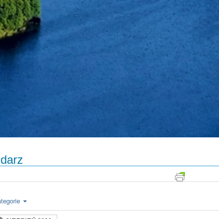
darz
tegorie