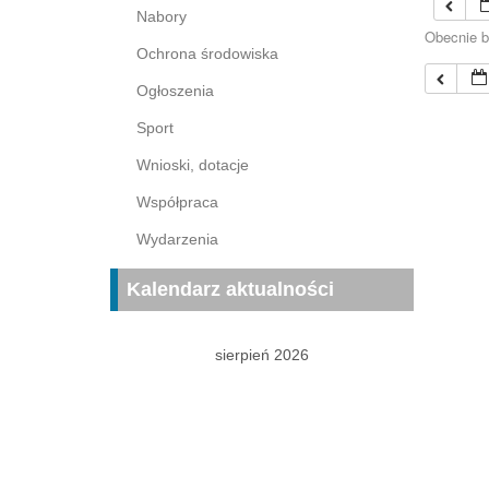
Nabory
Obecnie b
Ochrona środowiska
Ogłoszenia
Sport
Wnioski, dotacje
Współpraca
Wydarzenia
Kalendarz aktualności
sierpień 2026
P
W
Ś
C
P
S
N
1
2
3
4
5
6
7
8
9
10
11
12
13
14
15
16