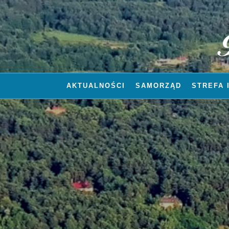
AKTUALNOŚCI
SAMORZĄD
STREFA 