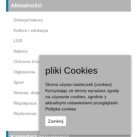
Aktualności
Dotacje/nabory
Kultura i edukacja
LGR
Nabory
Ochrona środowiska
pliki Cookies
Ogłoszenia
Sport
Strona używa ciasteczek (cookies).
Korzystając ze strony wyrażasz zgodę
Wnioski, dotacje
na używanie cookies, zgodnie z
aktualnymi ustawieniami przeglądarki.
Współpraca
Polityka cookies
Wydarzenia
Zamknij
Kalendarz aktualności