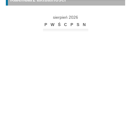
sierpień 2026
P
W
Ś
C
P
S
N
1
2
3
4
5
6
7
8
9
10
11
12
13
14
15
16
17
18
19
20
21
22
23
24
25
26
27
28
29
30
31
« gru
Archiwum
Archiwum
Kalendarz