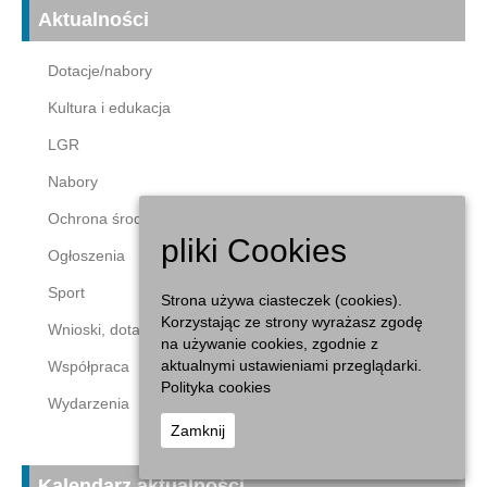
Aktualności
Dotacje/nabory
Kultura i edukacja
LGR
Nabory
Ochrona środowiska
pliki Cookies
Ogłoszenia
Sport
Strona używa ciasteczek (cookies).
Korzystając ze strony wyrażasz zgodę
Wnioski, dotacje
na używanie cookies, zgodnie z
aktualnymi ustawieniami przeglądarki.
Współpraca
Polityka cookies
Wydarzenia
Zamknij
Kalendarz aktualności