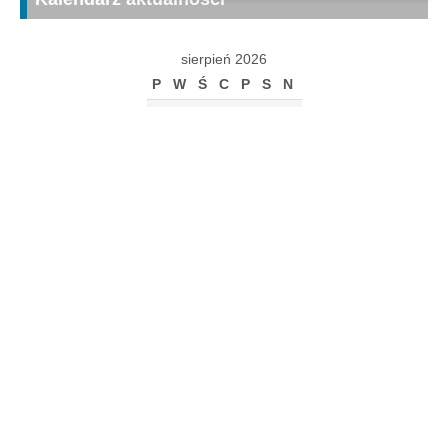
sierpień 2026
P
W
Ś
C
P
S
N
1
2
3
4
5
6
7
8
9
10
11
12
13
14
15
16
17
18
19
20
21
22
23
24
25
26
27
28
29
30
31
« gru
Archiwum
Archiwum
Kalendarz