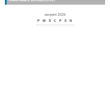
sierpień 2026
P
W
Ś
C
P
S
N
1
2
3
4
5
6
7
8
9
10
11
12
13
14
15
16
17
18
19
20
21
22
23
24
25
26
27
28
29
30
31
« gru
Archiwum
Archiwum
Kalendarz