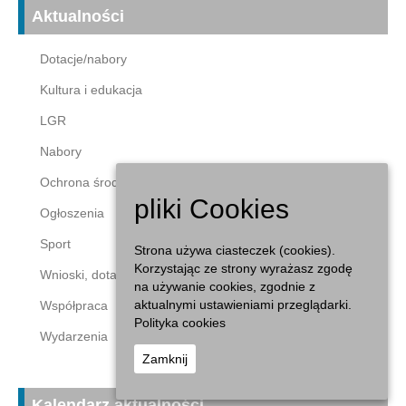
Aktualności
Dotacje/nabory
Kultura i edukacja
LGR
Nabory
Ochrona środowiska
pliki Cookies
Ogłoszenia
Sport
Strona używa ciasteczek (cookies).
Korzystając ze strony wyrażasz zgodę
Wnioski, dotacje
na używanie cookies, zgodnie z
aktualnymi ustawieniami przeglądarki.
Współpraca
Polityka cookies
Wydarzenia
Zamknij
Kalendarz aktualności