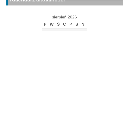
sierpień 2026
P
W
Ś
C
P
S
N
1
2
3
4
5
6
7
8
9
10
11
12
13
14
15
16
17
18
19
20
21
22
23
24
25
26
27
28
29
30
31
« gru
Archiwum
Archiwum
Kalendarz