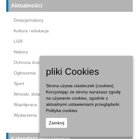
Aktualności
Dotacje/nabory
Kultura i edukacja
LGR
Nabory
Ochrona środowiska
pliki Cookies
Ogłoszenia
Sport
Strona używa ciasteczek (cookies).
Korzystając ze strony wyrażasz zgodę
Wnioski, dotacje
na używanie cookies, zgodnie z
aktualnymi ustawieniami przeglądarki.
Współpraca
Polityka cookies
Wydarzenia
Zamknij
Kalendarz aktualności