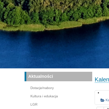
Aktualności
Kalen
Dotacje/nabory
Kultura i edukacja
Ka
LGR