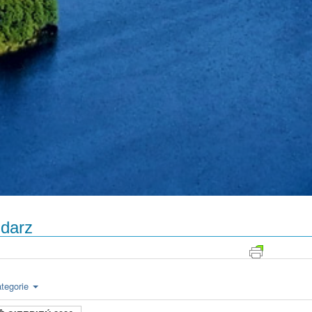
darz
tegorie