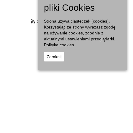
Agenda
pliki Cookies
Zasubskrybuj filtrowany kalendarz
Strona używa ciasteczek (cookies).
Korzystając ze strony wyrażasz zgodę
na używanie cookies, zgodnie z
aktualnymi ustawieniami przeglądarki.
Polityka cookies
Zamknij