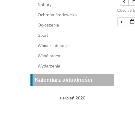
Nabory
Obecnie b
Ochrona środowiska
Ogłoszenia
Sport
Wnioski, dotacje
Współpraca
Wydarzenia
Kalendarz aktualności
sierpień 2026
P
W
Ś
C
P
S
N
1
2
3
4
5
6
7
8
9
10
11
12
13
14
15
16