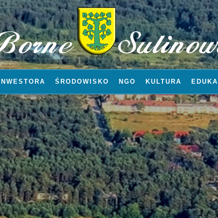
INWESTORA
ŚRODOWISKO
NGO
KULTURA
EDUKA