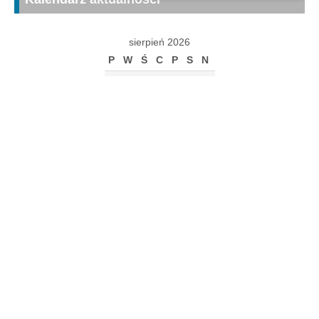
sierpień 2026
P
W
Ś
C
P
S
N
1
2
3
4
5
6
7
8
9
10
11
12
13
14
15
16
17
18
19
20
21
22
23
24
25
26
27
28
29
30
31
« gru
Archiwum
Archiwum
Kalendarz