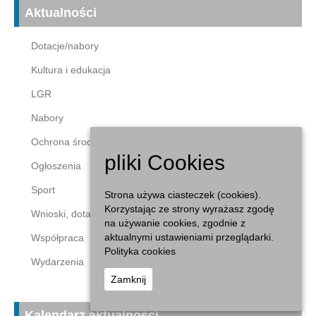
Aktualności
Dotacje/nabory
Kultura i edukacja
LGR
Nabory
Ochrona środowiska
pliki Cookies
Ogłoszenia
Sport
Strona używa ciasteczek (cookies).
Korzystając ze strony wyrażasz zgodę
Wnioski, dotacje
na używanie cookies, zgodnie z
aktualnymi ustawieniami przeglądarki.
Współpraca
Polityka cookies
Wydarzenia
Zamknij
Kalendarz aktualności