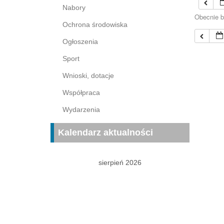
Nabory
Obecnie b
Ochrona środowiska
Ogłoszenia
Sport
Wnioski, dotacje
Współpraca
Wydarzenia
Kalendarz aktualności
sierpień 2026
P
W
Ś
C
P
S
N
1
2
3
4
5
6
7
8
9
10
11
12
13
14
15
16