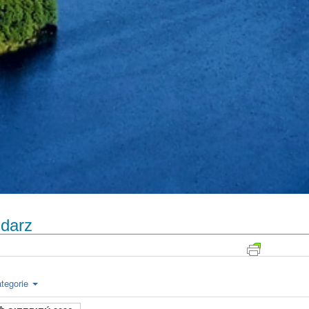
darz
tegorie