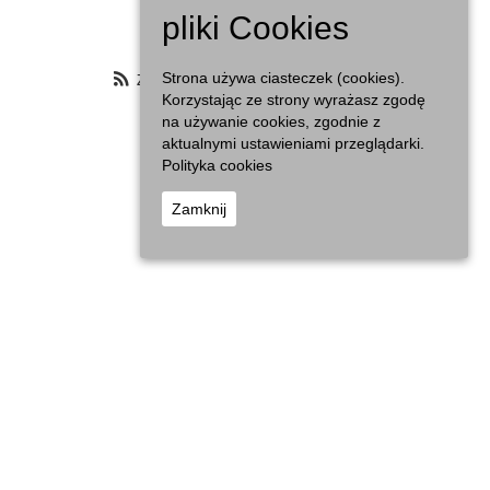
Agenda
pliki Cookies
Zasubskrybuj filtrowany kalendarz
Strona używa ciasteczek (cookies).
Korzystając ze strony wyrażasz zgodę
na używanie cookies, zgodnie z
aktualnymi ustawieniami przeglądarki.
Polityka cookies
Zamknij