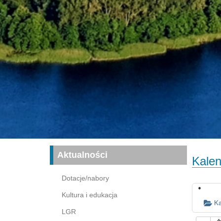
Aktualności
Kalen
Dotacje/nabory
Kultura i edukacja
Ka
LGR