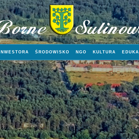
INWESTORA
ŚRODOWISKO
NGO
KULTURA
EDUKA