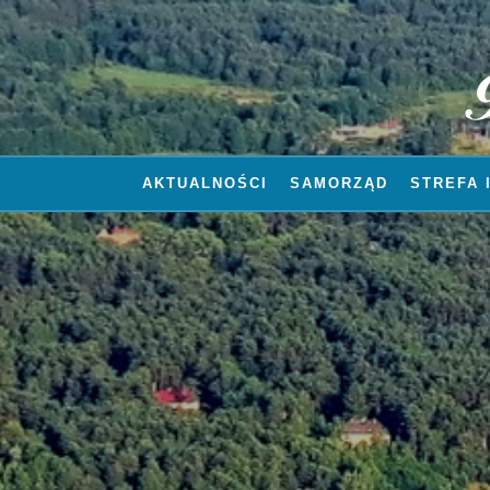
AKTUALNOŚCI
SAMORZĄD
STREFA 