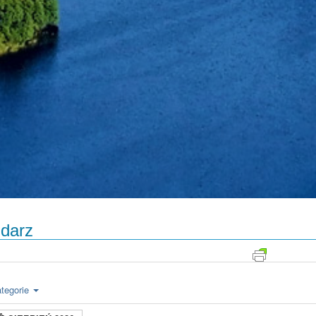
darz
tegorie