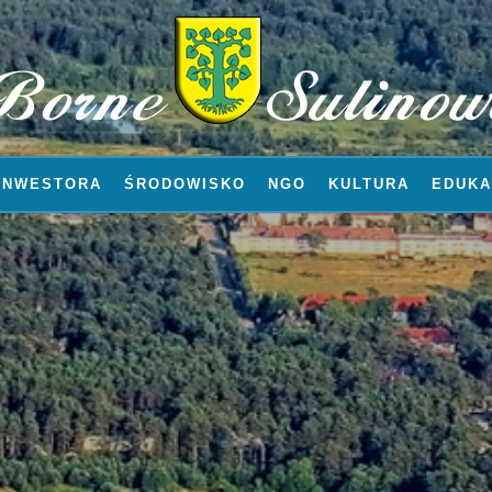
INWESTORA
ŚRODOWISKO
NGO
KULTURA
EDUKA