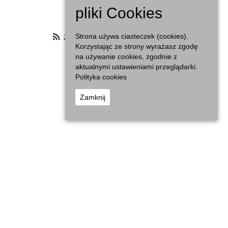
Agenda
pliki Cookies
Zasubskrybuj filtrowany kalendarz
Strona używa ciasteczek (cookies).
Korzystając ze strony wyrażasz zgodę
na używanie cookies, zgodnie z
aktualnymi ustawieniami przeglądarki.
Polityka cookies
Zamknij