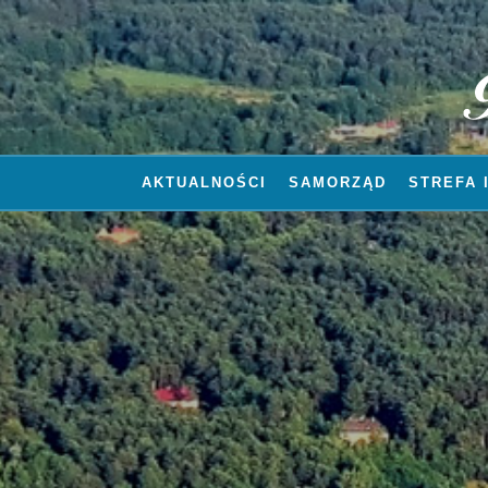
AKTUALNOŚCI
SAMORZĄD
STREFA 