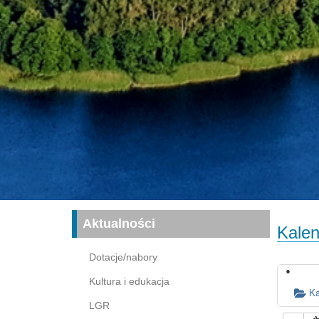
Aktualności
Kalen
Dotacje/nabory
Kultura i edukacja
Ka
LGR