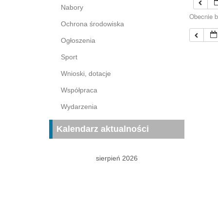
Nabory
Obecnie b
Ochrona środowiska
Ogłoszenia
Sport
Wnioski, dotacje
Współpraca
Wydarzenia
Kalendarz aktualności
sierpień 2026
P
W
Ś
C
P
S
N
1
2
3
4
5
6
7
8
9
10
11
12
13
14
15
16