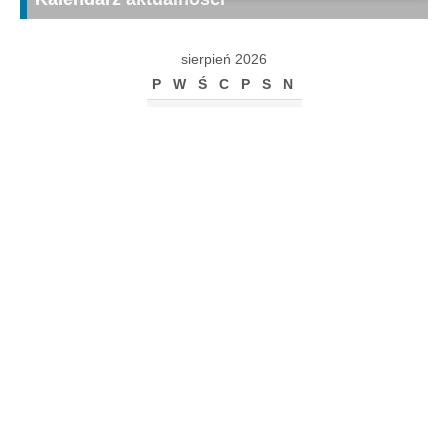
sierpień 2026
P
W
Ś
C
P
S
N
1
2
3
4
5
6
7
8
9
10
11
12
13
14
15
16
17
18
19
20
21
22
23
24
25
26
27
28
29
30
31
« gru
Archiwum
Archiwum
Kalendarz