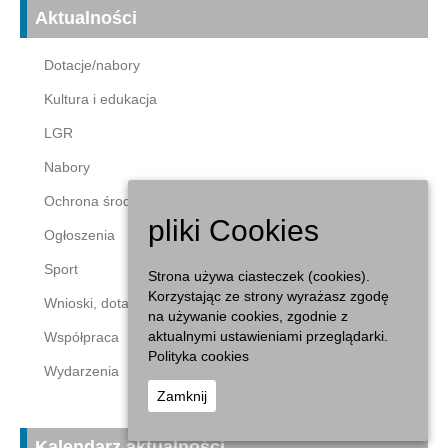
Aktualności
Dotacje/nabory
Kultura i edukacja
LGR
Nabory
Ochrona środowiska
pliki Cookies
Ogłoszenia
Sport
Strona używa ciasteczek (cookies).
Korzystając ze strony wyrażasz zgodę
Wnioski, dotacje
na używanie cookies, zgodnie z
aktualnymi ustawieniami przeglądarki.
Współpraca
Polityka cookies
Wydarzenia
Zamknij
Kalendarz aktualności