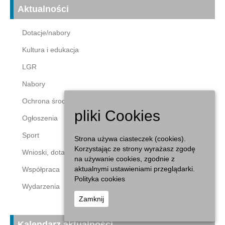
Aktualności
Dotacje/nabory
Kultura i edukacja
LGR
Nabory
Ochrona środowiska
pliki Cookies
Ogłoszenia
Sport
Strona używa ciasteczek (cookies).
Korzystając ze strony wyrażasz zgodę
Wnioski, dotacje
na używanie cookies, zgodnie z
aktualnymi ustawieniami przeglądarki.
Współpraca
Polityka cookies
Wydarzenia
Zamknij
Kalendarz aktualności