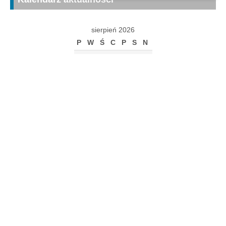
sierpień 2026
P
W
Ś
C
P
S
N
1
2
3
4
5
6
7
8
9
10
11
12
13
14
15
16
17
18
19
20
21
22
23
24
25
26
27
28
29
30
31
« gru
Archiwum
Archiwum
Kalendarz