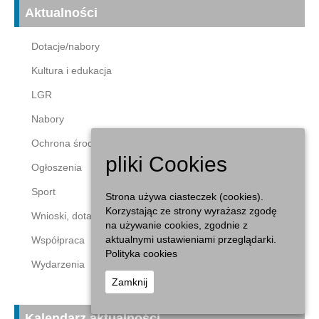
Aktualności
Dotacje/nabory
Kultura i edukacja
LGR
Nabory
Ochrona środowiska
pliki Cookies
Ogłoszenia
Sport
Strona używa ciasteczek (cookies).
Korzystając ze strony wyrażasz zgodę
Wnioski, dotacje
na używanie cookies, zgodnie z
aktualnymi ustawieniami przeglądarki.
Współpraca
Polityka cookies
Wydarzenia
Zamknij
Kalendarz aktualności