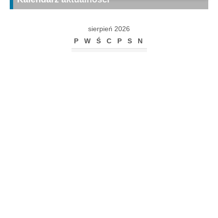
sierpień 2026
P
W
Ś
C
P
S
N
1
2
3
4
5
6
7
8
9
10
11
12
13
14
15
16
17
18
19
20
21
22
23
24
25
26
27
28
29
30
31
« gru
Archiwum
Archiwum
Kalendarz