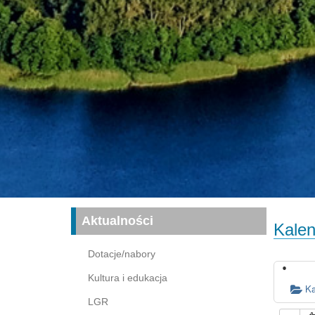
Aktualności
Kalen
Dotacje/nabory
Kultura i edukacja
Ka
LGR