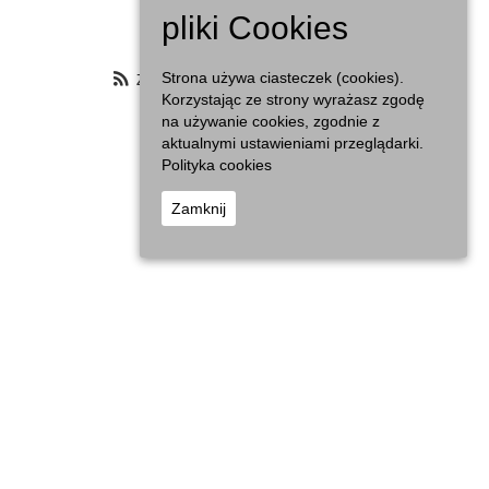
Agenda
pliki Cookies
Zasubskrybuj filtrowany kalendarz
Strona używa ciasteczek (cookies).
Korzystając ze strony wyrażasz zgodę
na używanie cookies, zgodnie z
aktualnymi ustawieniami przeglądarki.
Polityka cookies
Zamknij