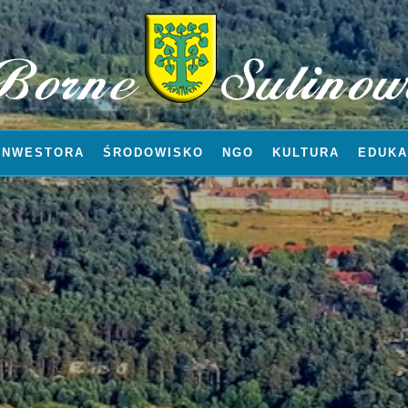
INWESTORA
ŚRODOWISKO
NGO
KULTURA
EDUKA