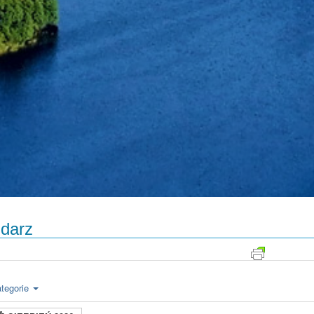
darz
tegorie