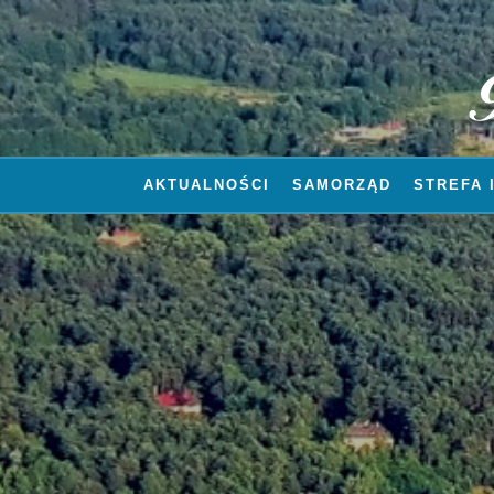
AKTUALNOŚCI
SAMORZĄD
STREFA 