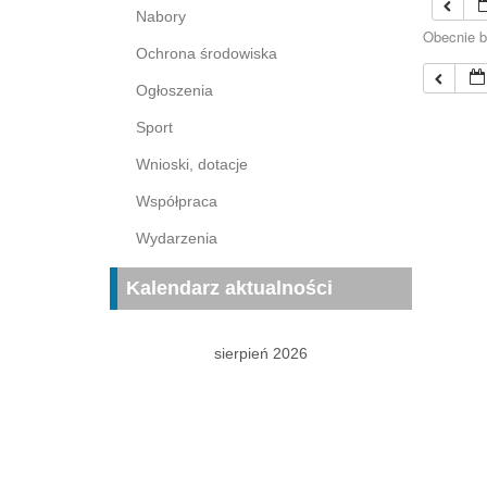
Nabory
Obecnie b
Ochrona środowiska
Ogłoszenia
Sport
Wnioski, dotacje
Współpraca
Wydarzenia
Kalendarz aktualności
sierpień 2026
P
W
Ś
C
P
S
N
1
2
3
4
5
6
7
8
9
10
11
12
13
14
15
16