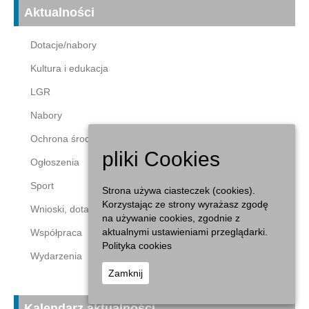
Aktualności
Dotacje/nabory
Kultura i edukacja
LGR
Nabory
Ochrona środowiska
pliki Cookies
Ogłoszenia
Sport
Strona używa ciasteczek (cookies).
Korzystając ze strony wyrażasz zgodę
Wnioski, dotacje
na używanie cookies, zgodnie z
aktualnymi ustawieniami przeglądarki.
Współpraca
Polityka cookies
Wydarzenia
Zamknij
Kalendarz aktualności