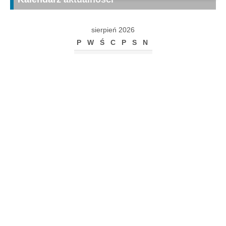
sierpień 2026
P
W
Ś
C
P
S
N
1
2
3
4
5
6
7
8
9
10
11
12
13
14
15
16
17
18
19
20
21
22
23
24
25
26
27
28
29
30
31
« gru
Archiwum
Archiwum
Kalendarz