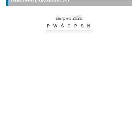
sierpień 2026
P
W
Ś
C
P
S
N
1
2
3
4
5
6
7
8
9
10
11
12
13
14
15
16
17
18
19
20
21
22
23
24
25
26
27
28
29
30
31
« gru
Archiwum
Archiwum
Kalendarz