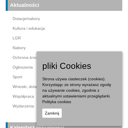
Aktualności
Dotacje/nabory
Kultura i edukacja
LGR
Nabory
Ochrona środowiska
pliki Cookies
Ogłoszenia
Sport
Strona używa ciasteczek (cookies).
Korzystając ze strony wyrażasz zgodę
Wnioski, dotacje
na używanie cookies, zgodnie z
aktualnymi ustawieniami przeglądarki.
Współpraca
Polityka cookies
Wydarzenia
Zamknij
Kalendarz aktualności